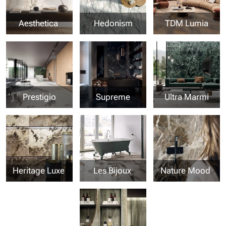
Aesthetica
Hedonism
TDM Lumia
Prestigio
Supreme
Ultra Marmi
Heritage Luxe
Les Bijoux
Nature Mood