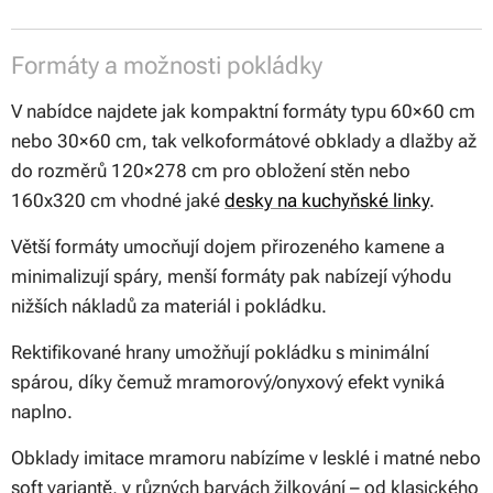
Formáty a možnosti pokládky
V nabídce najdete jak kompaktní formáty typu 60×60 cm
nebo 30×60 cm, tak velkoformátové obklady a dlažby až
do rozměrů 120×278 cm pro obložení stěn nebo
160x320 cm vhodné jaké
desky na kuchyňské linky
.
Větší formáty umocňují dojem přirozeného kamene a
minimalizují spáry, menší formáty pak nabízejí výhodu
nižších nákladů za materiál i pokládku.
Rektifikované hrany umožňují pokládku s minimální
spárou, díky čemuž mramorový/onyxový efekt vyniká
naplno.
Obklady imitace mramoru nabízíme v lesklé i matné nebo
soft variantě, v různých barvách žilkování – od klasického