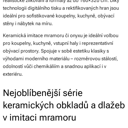
realistické žilkování a formáty až do 160×320 cm. Díky
technologii digitálního tisku a rektifikovaných hran jsou
ideální pro sofistikované koupelny, kuchyně, obývací
stěny i nábytek na míru.
Keramická imitace mramoru či onyxu je ideální volbou
pro koupelny, kuchyně, vstupní haly i reprezentativní
obývací prostory. Spojuje v sobě estetiku klasiky s
výhodami moderního materiálu – rozměrovou stálostí,
odolností vůči chemikáliím a snadnou aplikací i v
exteriéru.
Nejoblíbenější série
keramických obkladů a dlažeb
v imitaci mramoru