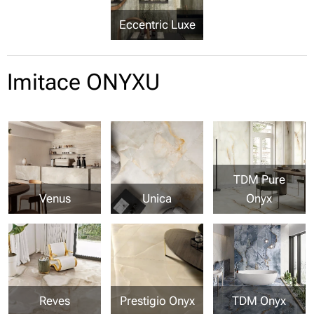
Eccentric Luxe
Imitace ONYXU
TDM Pure
Venus
Unica
Onyx
Reves
Prestigio Onyx
TDM Onyx