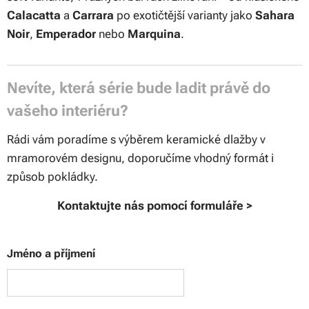
Calacatta
a
Carrara
po exotičtější varianty jako
Sahara
Noir
,
Emperador
nebo
Marquina
.
Nevíte, která série bude ladit právě do
vašeho interiéru?
Rádi vám poradíme s výběrem keramické dlažby v
mramorovém designu, doporučíme vhodný formát i
způsob pokládky.
Kontaktujte nás pomocí formuláře >
Jméno a příjmení