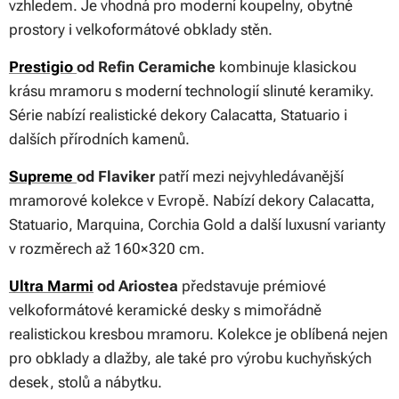
vzhledem. Je vhodná pro moderní koupelny, obytné
prostory i velkoformátové obklady stěn.
Prestigio
od Refin Ceramiche
kombinuje klasickou
krásu mramoru s moderní technologií slinuté keramiky.
Série nabízí realistické dekory Calacatta, Statuario i
dalších přírodních kamenů.
Supreme
od Flaviker
patří mezi nejvyhledávanější
mramorové kolekce v Evropě. Nabízí dekory Calacatta,
Statuario, Marquina, Corchia Gold a další luxusní varianty
v rozměrech až 160×320 cm.
Ultra Marmi
od Ariostea
představuje prémiové
velkoformátové keramické desky s mimořádně
realistickou kresbou mramoru. Kolekce je oblíbená nejen
pro obklady a dlažby, ale také pro výrobu kuchyňských
desek, stolů a nábytku.