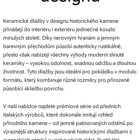
Keramické dlažby v designu historického kamene
přinášejí do interiéru i exteriéru jedinečné kouzlo
minulých století. Díky nerovným hranám a jemným
barevným přechodům působí autenticky rustikálně,
přesto však nabízejí všechny výhody moderní slinuté
keramiky – vysokou odolnost, snadnou údržbu a dlouhou
životnost. Tyto dlažby jsou ideální pro pokládku v modulo
formátu, který kombinuje různé rozměry pro přirozeně
působící skladbu povrchu.
V naší nabídce najdete prémiové série od předních
italských výrobců, které dokonale imitují vzhled
přírodního kamene – od jemně patinovaných odstínů po
výraznější struktury inspirované historickými dlažbami z
evropských zámků a venkovských sídel. Rustikální