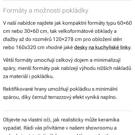
Formáty a možnosti pokládky
V naší nabídce najdete jak kompaktní formáty typu 60×60
cm nebo 30×60 cm, tak velkoformátové obklady a
dlažby až do rozměrů 120×278 cm pro obložení stěn
nebo 160x320 cm vhodné jaké
desky na kuchyňské linky
.
Větší formáty umocňují celkový dojem a minimalizují
spáry, menší formáty pak nabízejí výhodu nižších nákladů
za materiál i pokládku.
Rektifikované hrany umožňují pokládku s minimální
spárou, díky čemuž terrazzový efekt vyniká naplno.
Objevte na vlastní oči, jak realisticky může keramika
vypadat. Rádi vás přivítáme v našem showroomu a