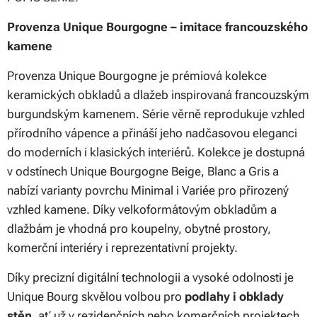
Provenza Unique Bourgogne – imitace francouzského
kamene
Provenza Unique Bourgogne je prémiová kolekce
keramických obkladů a dlažeb inspirovaná francouzským
burgundským kamenem. Série věrně reprodukuje vzhled
přírodního vápence a přináší jeho nadčasovou eleganci
do moderních i klasických interiérů. Kolekce je dostupná
v odstínech Unique Bourgogne Beige, Blanc a Gris a
nabízí varianty povrchu Minimal i Variée pro přirozený
vzhled kamene. Díky velkoformátovým obkladům a
dlažbám je vhodná pro koupelny, obytné prostory,
komerční interiéry i reprezentativní projekty.
Díky precizní digitální technologii a vysoké odolnosti je
Unique Bourg skvělou volbou pro
podlahy i obklady
stěn
, ať už v rezidenčních nebo komerčních projektech.