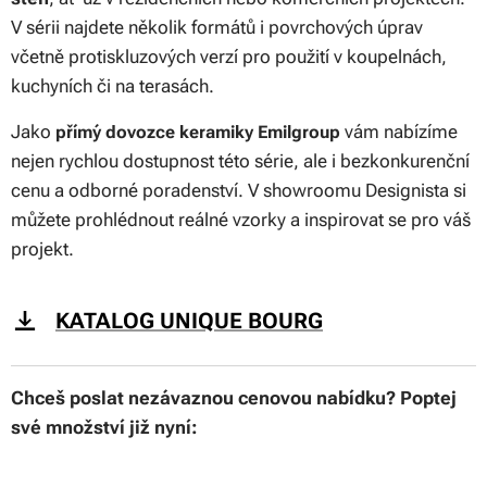
V sérii najdete několik formátů i povrchových úprav
včetně protiskluzových verzí pro použití v koupelnách,
kuchyních či na terasách.
Jako
vám nabízíme
přímý dovozce keramiky Emilgroup
nejen rychlou dostupnost této série, ale i bezkonkurenční
cenu a odborné poradenství. V showroomu Designista si
můžete prohlédnout reálné vzorky a inspirovat se pro váš
projekt.
KATALOG UNIQUE BOURG
Chceš poslat nezávaznou cenovou nabídku? Poptej
své množství již nyní: