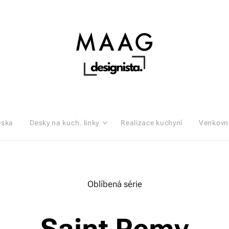
eska
Desky na kuch. linky
Realizace kuchyní
Venkovn
Oblíbená série