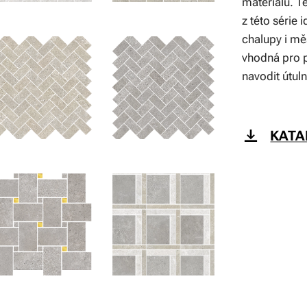
materiálů. Te
z této série 
chalupy i mě
vhodná pro p
navodit útul
KATA