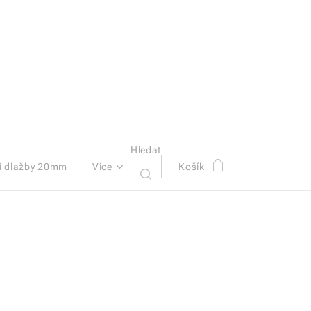
Hledat
í dlažby 20mm
Více
Košík