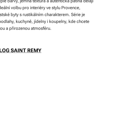
plé barvy, jemná textura a autentická patina dělají
ideální volbu pro interiéry ve stylu Provence,
stské byty s rustikálním charakterem. Série je
odlahy, kuchyně, jídelny i koupelny, kde chcete
nou a přirozenou atmosféru.
LOG SAINT REMY