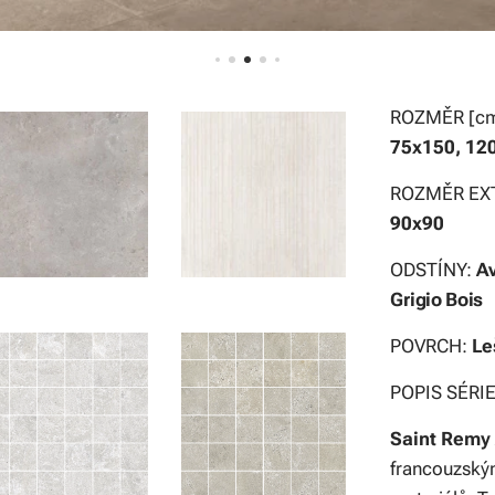
ROZMĚR [c
75x150, 12
ROZMĚR EX
90x90
ODSTÍNY:
Av
Grigio Bois
POVRCH:
Le
POPIS SÉRIE
Saint Remy
francouzský