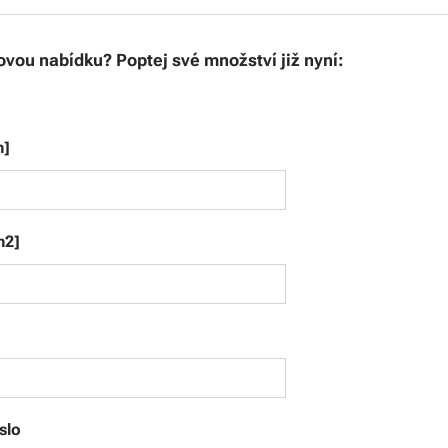
vou nabídku? Poptej své množství již nyní:
m]
m2]
slo