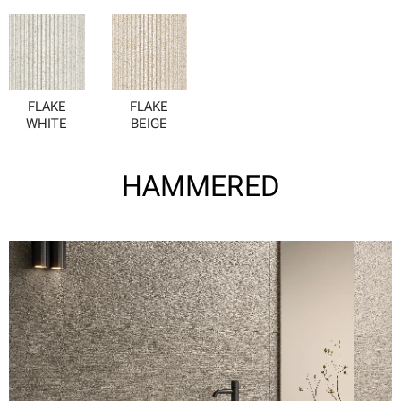
FLAKE
FLAKE
WHITE
BEIGE
HAMMERED