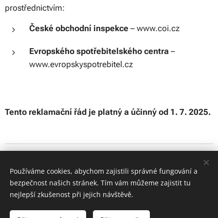
prostřednictvím:
České obchodní inspekce
– www.coi.cz
Evropského spotřebitelského centra
–
www.evropskyspotrebitel.cz
Tento reklamační řád je platný a účinný od 1. 7. 2025.
Obrázky poskytl
Pexels
Používáme cookies, abychom zajistili správné fungování a
Tento web používá soubory cookies k analýze návštěvnosti
bezpečnost našich stránek. Tím vám můžeme zajistit tu
prostřednictvím služby Google Analytics. Používáním webu s tím
nejlepší zkušenost při jejich návštěvě.
souhlasíte.
Více informací v sekci
Ochrana osobních údajů
.