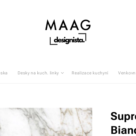
eska
Desky na kuch. linky
Realizace kuchyní
Venkovn
Supr
Bian