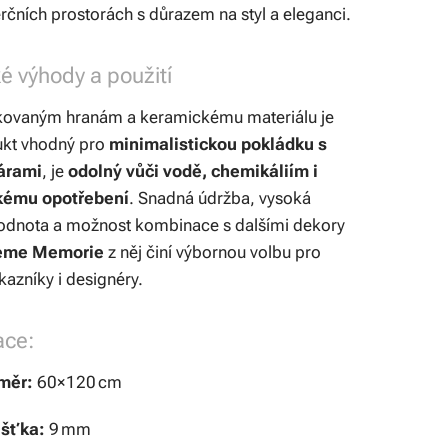
čních prostorách s důrazem na styl a eleganci.
é výhody a použití
fikovaným hranám a keramickému materiálu je
ukt vhodný pro
minimalistickou pokládku s
árami
, je
odolný vůči vodě, chemikáliím i
ému opotřebení
. Snadná údržba, vysoká
hodnota a možnost kombinace s dalšími dekory
eme Memorie
z něj činí výbornou volbu pro
azníky i designéry.
ace:
měr:
60×120 cm
ušťka:
9 mm