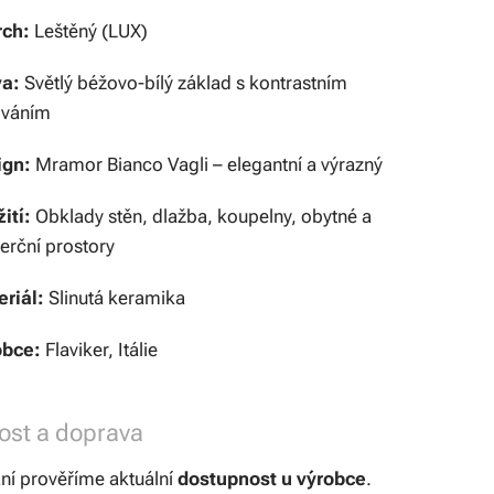
rch:
Leštěný (LUX)
va:
Světlý béžovo-bílý základ s kontrastním
ováním
ign:
Mramor Bianco Vagli – elegantní a výrazný
ití:
Obklady stěn, dlažba, koupelny, obytné a
rční prostory
riál:
Slinutá keramika
obce:
Flaviker, Itálie
ost a doprava
ní prověříme aktuální
dostupnost u výrobce
.