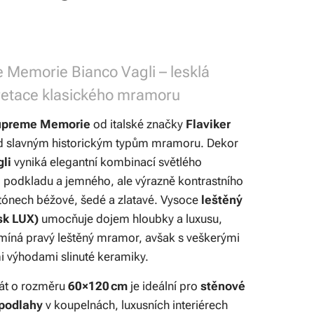
Memorie Bianco Vagli – lesklá
retace klasického mramoru
upreme Memorie
od italské značky
Flaviker
d slavným historickým typům mramoru. Dekor
li
vyniká elegantní kombinací světlého
podkladu a jemného, ale výrazně kontrastního
 tónech béžové, šedé a zlatavé. Vysoce
leštěný
sk LUX)
umocňuje dojem hloubky a luxusu,
míná pravý leštěný mramor, avšak s veškerými
i výhodami slinuté keramiky.
át o rozměru
60×120 cm
je ideální pro
stěnové
 podlahy
v koupelnách, luxusních interiérech