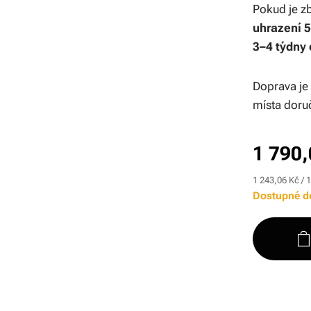
Pokud je z
uhrazení 
3–4 týdny 
Doprava je 
místa doru
1 790,
1 243,06 Kč / 
Dostupné d