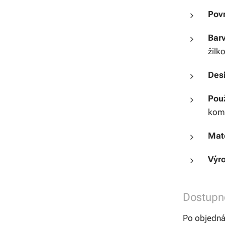
Pov
Bar
žilk
Des
Použ
kome
Mate
Výr
Dostupn
Po objedná