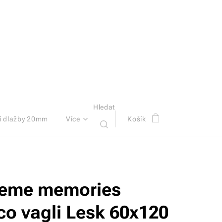
Hledat
í dlažby 20mm
Více
Košík
eme memories
co vagli Lesk 60x120