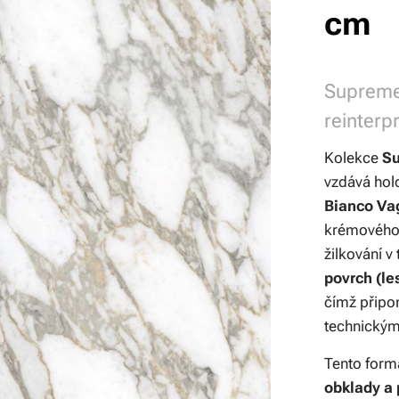
cm
Supreme 
reinterp
Kolekce
S
vzdává hol
Bianco Vag
krémového 
žilkování v
povrch (le
čímž připo
technickým
Tento form
obklady a