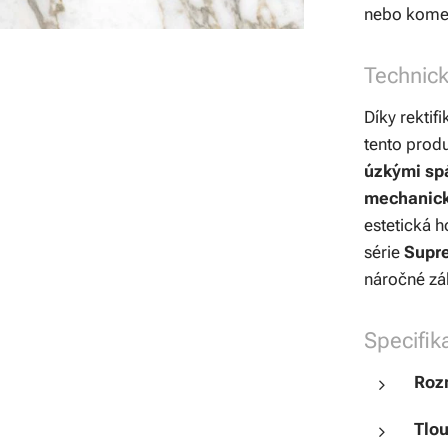
nebo komer
Technick
Díky rekti
tento prod
úzkými sp
mechanick
estetická 
série
Supr
náročné zák
Specifik
Roz
Tlo