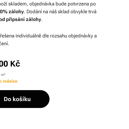
boží skladem, objednávka bude potvrzena po
50% zálohy
. Dodání na náš sklad obvykle trvá
od připsání zálohy
.
řešena individuálně dle rozsahu objednávky a
čení.
00
Kč
1 m²
o měsíce
Do košíku