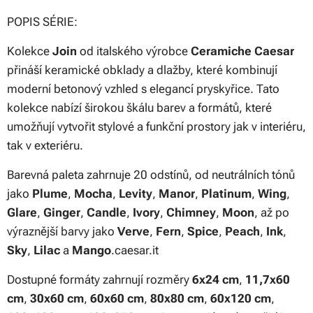
POPIS SÉRIE:
Kolekce
Join
od italského výrobce
Ceramiche Caesar
přináší keramické obklady a dlažby, které kombinují
moderní betonový vzhled s elegancí pryskyřice. Tato
kolekce nabízí širokou škálu barev a formátů, které
umožňují vytvořit stylové a funkční prostory jak v interiéru,
tak v exteriéru.
Barevná paleta zahrnuje 20 odstínů, od neutrálních tónů
jako
Plume
,
Mocha
,
Levity
,
Manor
,
Platinum
,
Wing
,
Glare
,
Ginger
,
Candle
,
Ivory
,
Chimney
,
Moon
, až po
výraznější barvy jako
Verve
,
Fern
,
Spice
,
Peach
,
Ink
,
Sky
,
Lilac
a
Mango
.caesar.it
Dostupné formáty zahrnují rozměry
6x24 cm
,
11,7x60
cm
,
30x60 cm
,
60x60 cm
,
80x80 cm
,
60x120 cm
,