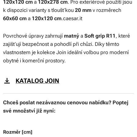
120x120 cm
a
120x278 cm
. Pro exteriérové použití jsou
k dispozici varianty s tloušťkou
20 mm
v rozměrech
60x60 cm
a
120x120 cm
.caesar.it
Povrchové úpravy zahrnují
matný
a
Soft grip R11
, které
zajišťují bezpečnost a pohodlí při chůzi. Díky těmto
vlastnostem je kolekce Join ideální volbou pro moderní
obytné i komerční prostory.
KATALOG JOIN
Chceš poslat nezávaznou cenovou nabídku? Poptej
své množství již nyní:
Rozměr [cm]