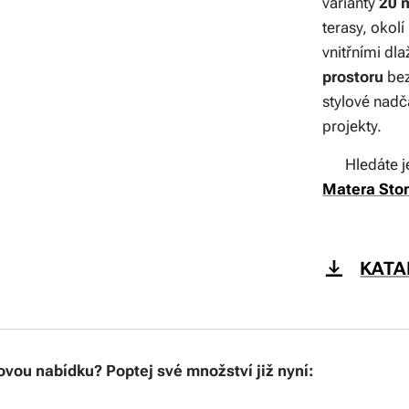
varianty
20 
terasy, okol
vnitřními dl
prostoru
bez
stylové nadč
projekty.
👉 Hledáte j
Matera Sto
KATA
vou nabídku? Poptej své množství již nyní: