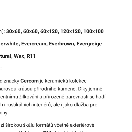
m]:
30x60, 60x60, 60x120, 120x120, 100x100
verwhite, Evercream, Everbrown, Evergreige
tural, Wax, R11
:
d značky
Cercom
je keramická kolekce
 surovou krásou přírodního kamene. Díky jemné
ecentnímu žilkování a přirozené barevnosti se hodí
i rustikálních interiérů, ale i jako dlažba pro
chy.
zí širokou škálu formátů včetně exteriérové