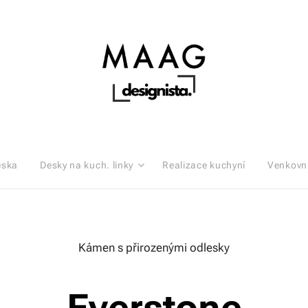
eska
Desky na kuch. linky
Realizace kuchyní
Venkovn
Kámen s přirozenými odlesky