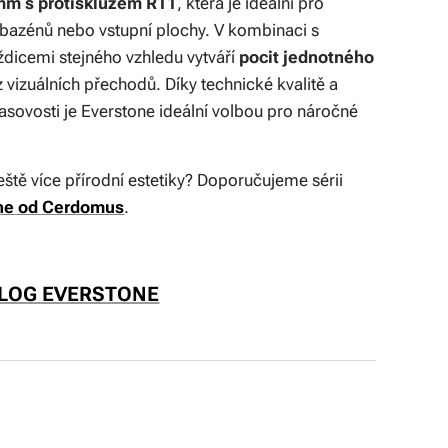
mm s protiskluzem R11
, která je ideální pro
í bazénů nebo vstupní plochy. V kombinaci s
aždicemi stejného vzhledu vytváří
pocit jednotného
 vizuálních přechodů. Díky technické kvalitě a
asovosti je Everstone ideální volbou pro náročné
eště více přírodní estetiky? Doporučujeme sérii
ne od Cerdomus
.
LOG EVERSTONE