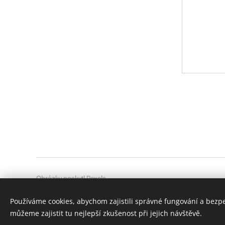
Obrázky poskytl
Pexels
Používáme cookies, abychom zajistili správné fungování a bezp
můžeme zajistit tu nejlepší zkušenost při jejich návštěvě.