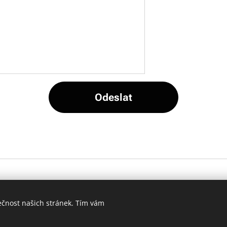
Odeslat
Tento web používá soubory 
Analytics. Používáním webu s t
ečnost našich stránek. Tím vám