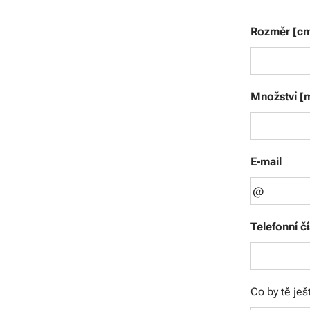
Rozměr [c
Množství [
E-mail
Telefonní čí
Co by tě ješ