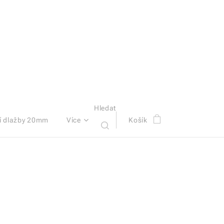
Hledat
í dlažby 20mm
Více
Košík