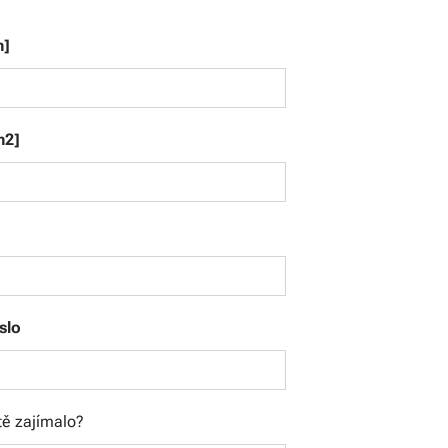
m]
m2]
slo
tě zajímalo?