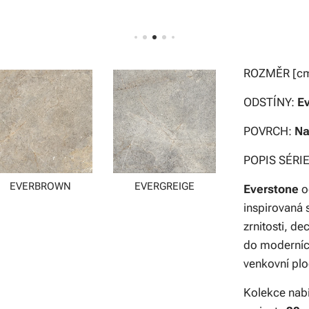
ROZMĚR [c
ODSTÍNY:
E
POVRCH:
Na
POPIS SÉRIE
EVERBROWN
EVERGREIGE
Everstone
o
inspirovaná
zrnitosti, d
do moderních 
venkovní plo
Kolekce nabí